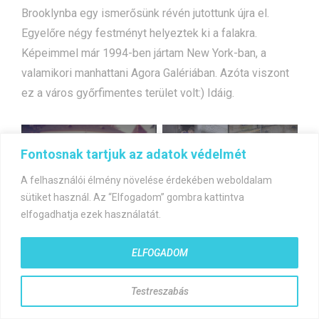
Brooklynba egy ismerősünk révén jutottunk újra el.
Egyelőre négy festményt helyeztek ki a falakra.
Képeimmel már 1994-ben jártam New York-ban, a
valamikori manhattani Agora Galériában. Azóta viszont
ez a város győrfimentes terület volt:) Idáig.
Bejegyzés
Kőszegi Művészeti
Felolvasóest és
Fontosnak tartjuk az adatok védelmét
navigáció
Biannálé
kiállítás Debrecenben
A felhasználói élmény növelése érdekében weboldalam
sütiket használ. Az “Elfogadom” gombra kattintva
elfogadhatja ezek használatát.
ELFOGADOM
©gyorfiandras.hu
Testreszabás