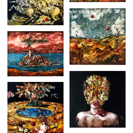
Hommage á
Leonardo
2021
Festmény
2021
Festmény
Ararát
A Nagy
Utazás
2021
Festmény
A kertész
2021
Festmény